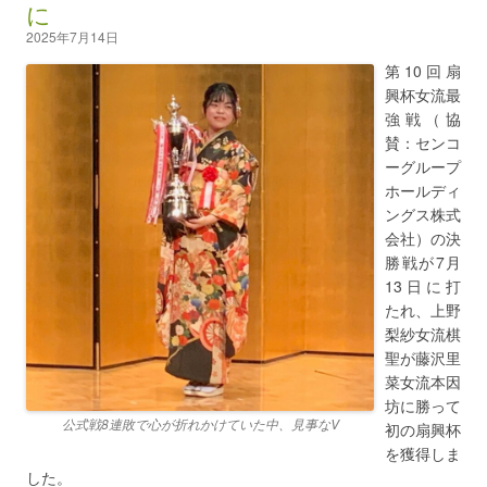
に
2025年7月14日
第10回扇
興杯女流最
強戦（協
賛：センコ
ーグループ
ホールディ
ングス株式
会社）の決
勝戦が7月
13日に打
たれ、上野
梨紗女流棋
聖が藤沢里
菜女流本因
坊に勝って
公式戦8連敗で心が折れかけていた中、見事なV
初の扇興杯
を獲得しま
した。