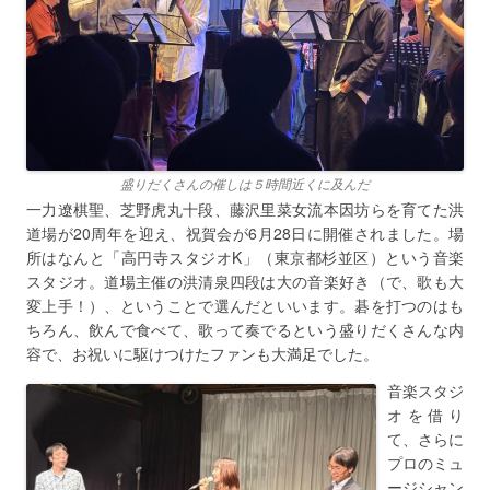
盛りだくさんの催しは５時間近くに及んだ
一力遼棋聖、芝野虎丸十段、藤沢里菜女流本因坊らを育てた洪
道場が20周年を迎え、祝賀会が6月28日に開催されました。場
所はなんと「高円寺スタジオK」（東京都杉並区）という音楽
スタジオ。道場主催の洪清泉四段は大の音楽好き（で、歌も大
変上手！）、ということで選んだといいます。碁を打つのはも
ちろん、飲んで食べて、歌って奏でるという盛りだくさんな内
容で、お祝いに駆けつけたファンも大満足でした。
音楽スタジ
オを借り
て、さらに
プロのミュ
ージシャン