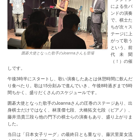
による生バ
ンドの演奏
で、棋士た
ちが次々ス
テージに上
がって歌う
という、前
囲碁大使となった歌手のJoannaさんも登場
代未聞
（！）の催
しです。
午後3時半にスタートし、歌い演奏したあとは休憩時間に飲んだ
り食べたり。歌は15分刻みで進んでいき、午後8時過ぎまで5時
間ちかく、盛りだくさんのスケジュールです。
囲碁大使となった歌手のJoannaさんの圧巻のステージあり、出
身棋士だけではなく、林漢傑七段、大橋拓文七段（ピアノ）、
藤井浩貴三段ら他の門下の棋士らの演奏もあり、盛り上がりま
した。
当日は「日本女子リーグ」の最終日とも重なり、藤沢里菜女流