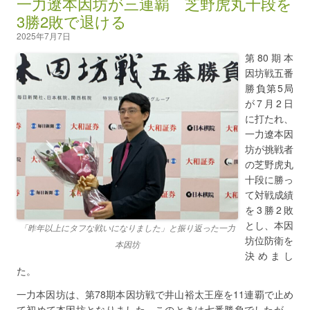
一力遼本因坊が三連覇 芝野虎丸十段を
3勝2敗で退ける
2025年7月7日
第80期本
因坊戦五番
勝負第5局
が7月2日
に打たれ、
一力遼本因
坊が挑戦者
の芝野虎丸
十段に勝っ
て対戦成績
を3勝2敗
とし、本因
「昨年以上にタフな戦いになりました」と振り返った一力
坊位防衛を
本因坊
決めまし
た。
一力本因坊は、第78期本因坊戦で井山裕太王座を11連覇で止め
て初めて本因坊となりました。このときは七番勝負でしたが、