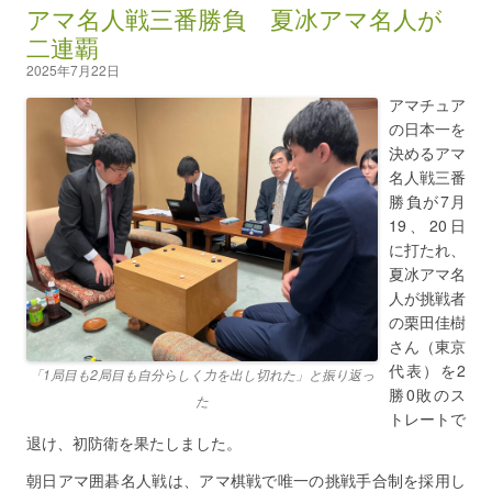
アマ名人戦三番勝負 夏冰アマ名人が
二連覇
2025年7月22日
アマチュア
の日本一を
決めるアマ
名人戦三番
勝負が7月
19、20日
に打たれ、
夏冰アマ名
人が挑戦者
の栗田佳樹
さん（東京
代表）を2
「1局目も2局目も自分らしく力を出し切れた」と振り返っ
勝0敗のス
た
トレートで
退け、初防衛を果たしました。
朝日アマ囲碁名人戦は、アマ棋戦で唯一の挑戦手合制を採用し