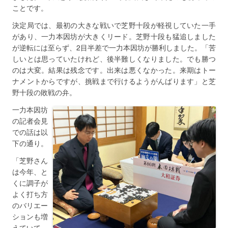
ことです。
決定局では、最初の大きな戦いで芝野十段が軽視していた一手
があり、一力本因坊が大きくリード。芝野十段も猛追しました
が逆転には至らず、2目半差で一力本因坊が勝利しました。「苦
しいとは思っていたけれど、後半難しくなりました。でも勝つ
のは大変。結果は残念です。出来は悪くなかった。来期はトー
ナメントからですが、挑戦まで行けるようがんばります」と芝
野十段の敗戦の弁。
一力本因坊
の記者会見
での話は以
下の通り。
「芝野さん
は今年、と
くに調子が
よく打ち方
のバリエー
ションも増
えていて、