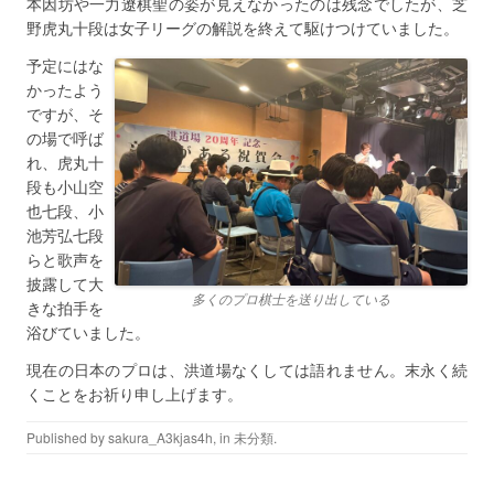
本因坊や一力遼棋聖の姿が見えなかったのは残念でしたが、芝
野虎丸十段は女子リーグの解説を終えて駆けつけていました。
予定にはな
かったよう
ですが、そ
の場で呼ば
れ、虎丸十
段も小山空
也七段、小
池芳弘七段
らと歌声を
披露して大
多くのプロ棋士を送り出している
きな拍手を
浴びていました。
現在の日本のプロは、洪道場なくしては語れません。末永く続
くことをお祈り申し上げます。
Published by
sakura_A3kjas4h
, in
未分類
.