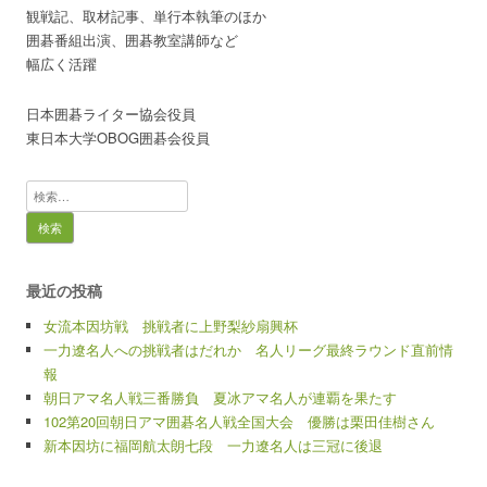
観戦記、取材記事、単行本執筆のほか
囲碁番組出演、囲碁教室講師など
幅広く活躍
日本囲碁ライター協会役員
東日本大学OBOG囲碁会役員
検
索:
最近の投稿
女流本因坊戦 挑戦者に上野梨紗扇興杯
一力遼名人への挑戦者はだれか 名人リーグ最終ラウンド直前情
報
朝日アマ名人戦三番勝負 夏冰アマ名人が連覇を果たす
102第20回朝日アマ囲碁名人戦全国大会 優勝は栗田佳樹さん
新本因坊に福岡航太朗七段 一力遼名人は三冠に後退