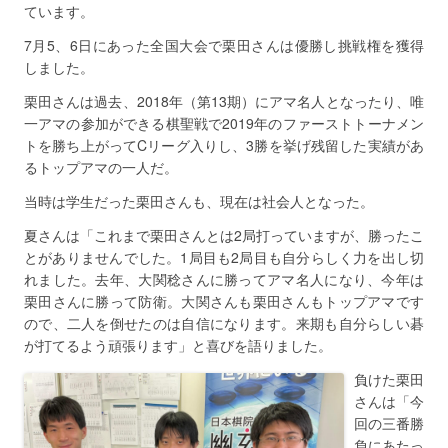
ています。
7月5、6日にあった全国大会で栗田さんは優勝し挑戦権を獲得
しました。
栗田さんは過去、2018年（第13期）にアマ名人となったり、唯
一アマの参加ができる棋聖戦で2019年のファーストトーナメン
トを勝ち上がってCリーグ入りし、3勝を挙げ残留した実績があ
るトップアマの一人だ。
当時は学生だった栗田さんも、現在は社会人となった。
夏さんは「これまで栗田さんとは2局打っていますが、勝ったこ
とがありませんでした。1局目も2局目も自分らしく力を出し切
れました。去年、大関稔さんに勝ってアマ名人になり、今年は
栗田さんに勝って防衛。大関さんも栗田さんもトップアマです
ので、二人を倒せたのは自信になります。来期も自分らしい碁
が打てるよう頑張ります」と喜びを語りました。
負けた栗田
さんは「今
回の三番勝
負にあたっ