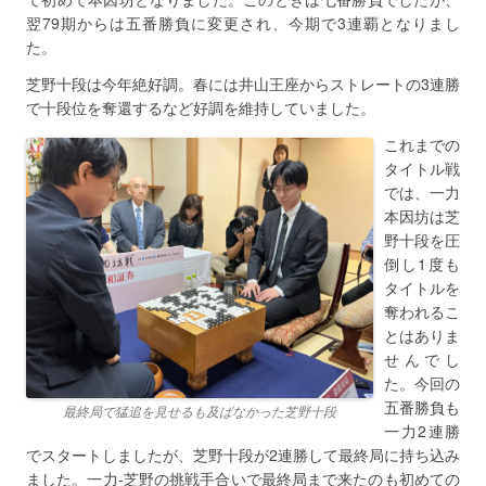
翌79期からは五番勝負に変更され、今期で3連覇となりまし
た。
芝野十段は今年絶好調。春には井山王座からストレートの3連勝
で十段位を奪還するなど好調を維持していました。
これまでの
タイトル戦
では、一力
本因坊は芝
野十段を圧
倒し1度も
タイトルを
奪われるこ
とはありま
せんでし
た。今回の
五番勝負も
最終局で猛追を見せるも及ばなかった芝野十段
一力2連勝
でスタートしましたが、芝野十段が2連勝して最終局に持ち込み
ました。一力-芝野の挑戦手合いで最終局まで来たのも初めての