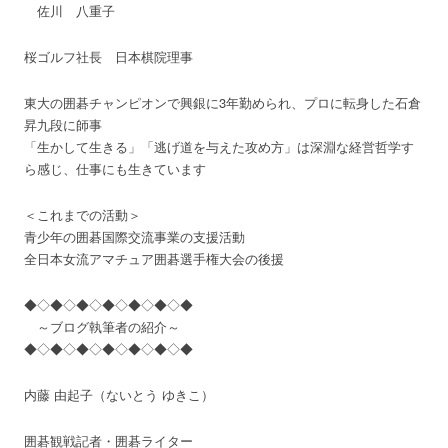
佐川 八重子
桜ゴルフ社長 日本棋院理事
東大の囲碁チャンピオンで興銀に3年勤められ、プロに転身した石倉
昇九段に師事
「生かして生きる」「逃げ道を与えた攻め方」は深淵な経営哲学す
ら感じ、仕事にも生きています
＜これまでの活動＞
青少年の囲碁国際交流事業の支援活動
全日本女流アマチュア囲碁選手権大会の後援
◆◇◆◇◆◇◆◇◆◇◆◇◆
～ブログ執筆者の紹介～
◆◇◆◇◆◇◆◇◆◇◆◇◆
内藤 由起子（ないとう ゆきこ）
囲碁観戦記者・囲碁ライター