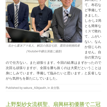
て、布石な
ど準備して
きました。
しかし2局
とも簡単な
ミスで敗れ
て、ふがい
ない。なん
右から夏冰アマ名人、解説の孫喆七段、栗田佳樹挑戦者
か信じられ
(Youtube中継出演後に撮影)
ません。自
分の実力な
ので仕方ない。また頑張ります。今回の結果はまずかったので
次回も頑張りますが、全国を勝ち抜くのは大変だということは
身にしみています。準備して臨みたいと思います」と反省しな
がら気持ちを新たにしていました。
Published by
sakura_A3kjas4h
, in
未分類
.
上野梨紗女流棋聖、扇興杯初優勝で二冠