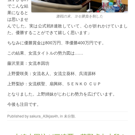
でこんな結
果になると
激戦の末、ヨセ勝負を制した
は思いませ
んでした。実は公式戦8連敗していて、心が折れかけていまし
た。優勝することができて嬉しく思います」
ちなみに優勝賞金は800万円、準優勝400万円です。
この結果、女流タイトルの勢力図は……
藤沢里菜：女流本因坊
上野愛咲美：女流名人、女流立葵杯、呉清源杯
上野梨紗：女流棋聖、扇興杯、ＳＥＮＫＯ ＣＵＰ
となりました。上野姉妹がじわじわ勢力を広げています。
今後も注目です。
Published by
sakura_A3kjas4h
, in
未分類
.