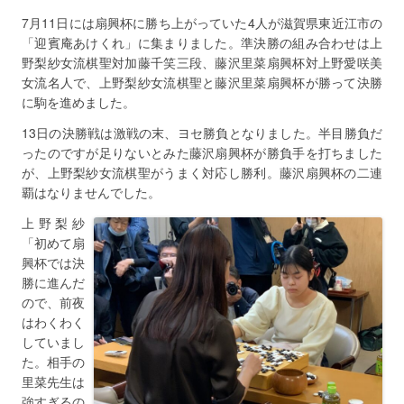
7月11日には扇興杯に勝ち上がっていた4人が滋賀県東近江市の
「迎賓庵あけくれ」に集まりました。準決勝の組み合わせは上
野梨紗女流棋聖対加藤千笑三段、藤沢里菜扇興杯対上野愛咲美
女流名人で、上野梨紗女流棋聖と藤沢里菜扇興杯が勝って決勝
に駒を進めました。
13日の決勝戦は激戦の末、ヨセ勝負となりました。半目勝負だ
ったのですが足りないとみた藤沢扇興杯が勝負手を打ちました
が、上野梨紗女流棋聖がうまく対応し勝利。藤沢扇興杯の二連
覇はなりませんでした。
上野梨紗
「初めて扇
興杯では決
勝に進んだ
ので、前夜
はわくわく
していまし
た。相手の
里菜先生は
強すぎるの