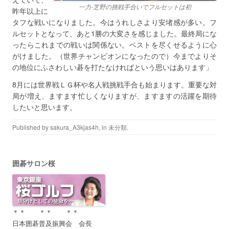
一力-芝野の挑戦手合いでフルセットは初
昨年以上に
タフな戦いになりました。今はうれしさより安堵感が多い。フ
ルセットとなって、あと1勝の大変さを感じました。最終局にな
ったらこれまでの戦いは関係ない。ベストを尽くせるように心
がけました。（世界チャンピオンになったので）今までよりそ
の地位にふさわしい碁を打たなければという思いはあります」
8月には世界戦ＬＧ杯や名人戦挑戦手合も始まります。重要な対
局が増え、ますます忙しくなりますが、ますますの活躍を期待
したいと思います。
Published by
sakura_A3kjas4h
, in
未分類
.
囲碁サロン桜
＊＊ ＊＊ ＊＊
日本囲碁普及振興会 会長