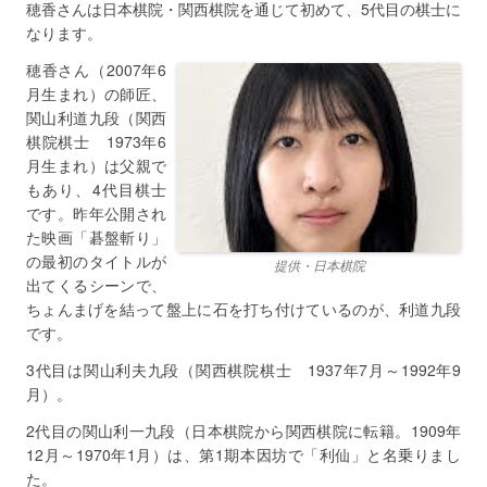
穂香さんは日本棋院・関西棋院を通じて初めて、5代目の棋士に
なります。
穂香さん（2007年6
月生まれ）の師匠、
関山利道九段（関西
棋院棋士 1973年6
月生まれ）は父親で
もあり、4代目棋士
です。昨年公開され
た映画「碁盤斬り」
の最初のタイトルが
提供・日本棋院
出てくるシーンで、
ちょんまげを結って盤上に石を打ち付けているのが、利道九段
です。
3代目は関山利夫九段（関西棋院棋士 1937年7月～1992年9
月）。
2代目の関山利一九段（日本棋院から関西棋院に転籍。1909年
12月～1970年1月）は、第1期本因坊で「利仙」と名乗りまし
た。