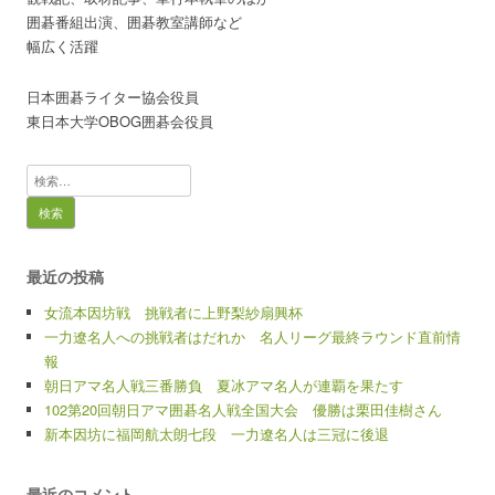
囲碁番組出演、囲碁教室講師など
幅広く活躍
日本囲碁ライター協会役員
東日本大学OBOG囲碁会役員
検
索:
最近の投稿
女流本因坊戦 挑戦者に上野梨紗扇興杯
一力遼名人への挑戦者はだれか 名人リーグ最終ラウンド直前情
報
朝日アマ名人戦三番勝負 夏冰アマ名人が連覇を果たす
102第20回朝日アマ囲碁名人戦全国大会 優勝は栗田佳樹さん
新本因坊に福岡航太朗七段 一力遼名人は三冠に後退
最近のコメント