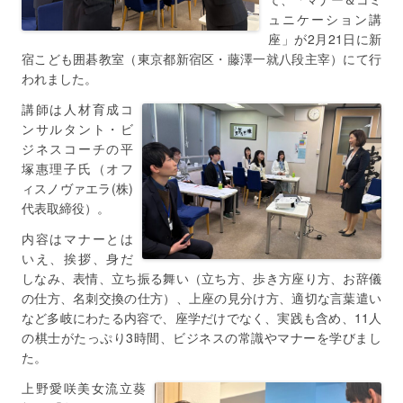
ュニケーション講
座」が2月21日に新
宿こども囲碁教室（東京都新宿区・藤澤一就八段主宰）にて行
われました。
講師は人材育成コ
ンサルタント・ビ
ジネスコーチの平
塚惠理子氏（オフ
ィスノヴァエラ(株)
代表取締役）。
内容はマナーとは
いえ、挨拶、身だ
しなみ、表情、立ち振る舞い（立ち方、歩き方座り方、お辞儀
の仕方、名刺交換の仕方）、上座の見分け方、適切な言葉遣い
など多岐にわたる内容で、座学だけでなく、実践も含め、11人
の棋士がたっぷり3時間、ビジネスの常識やマナーを学びまし
た。
上野愛咲美女流立葵