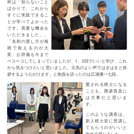
杯は「知らないこと
ばかりで、これから
すぐに実践できるこ
とが学べてよかった
です。貴重な機会を
いただきました」。
「名刺の渡し方が複
雑で覚えるのが大
変。お辞儀も今まで
ペコペコしてしまっていましたが、1、2回でいいと学び、これ
から気をつけたいと思いました。元気のよい声ではきはきと挨
拶するよう心がけます」と抱負を語ったのは広瀬優一七段。
愛される棋士になる
ことも、囲碁普及に
は大事だと思いま
す。
このような講座は、
新人棋士皆に受講し
てもらうのがいいと
改めて感じました。