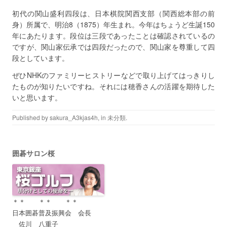
初代の関山盛利四段は、日本棋院関西支部（関西総本部の前
身）所属で、明治8（1875）年生まれ。今年はちょうど生誕150
年にあたります。段位は三段であったことは確認されているの
ですが、関山家伝承では四段だったので、関山家を尊重して四
段としています。
ぜひNHKのファミリーヒストリーなどで取り上げてはっきりし
たものが知りたいですね。それには穂香さんの活躍を期待した
いと思います。
Published by
sakura_A3kjas4h
, in
未分類
.
囲碁サロン桜
＊＊ ＊＊ ＊＊
日本囲碁普及振興会 会長
佐川 八重子