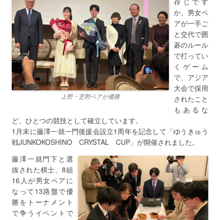
存じです
か。男女ペ
アが一手ご
と交代で囲
碁のルール
で打ってい
くゲーム
で、アジア
大会で採用
上野・芝野ペアが優勝
されたこと
もあるな
ど、ひとつの競技として確立しています。
1月末に藤澤一就一門後援会設立1周年を記念して「ゆうきゅう
戦JUNKOKOSHINO CRYSTAL CUP」が開催されました。
藤澤一就門下と選
抜された棋士、8組
16人が男女ペアに
なって13路盤で優
勝をトーナメント
で争うイベントで