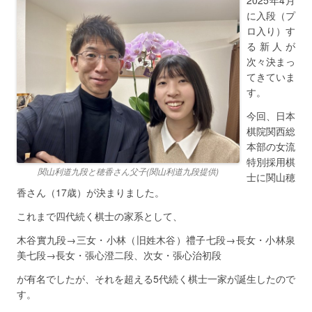
2025年4月
に入段（プ
ロ入り）す
る新人が
次々決まっ
てきていま
す。
今回、日本
棋院関西総
本部の女流
特別採用棋
関山利道九段と穂香さん父子(関山利道九段提供)
士に関山穂
香さん（17歳）が決まりました。
これまで四代続く棋士の家系として、
木谷實九段→三女・小林（旧姓木谷）禮子七段→長女・小林泉
美七段→長女・張心澄二段、次女・張心治初段
が有名でしたが、それを超える5代続く棋士一家が誕生したので
す。