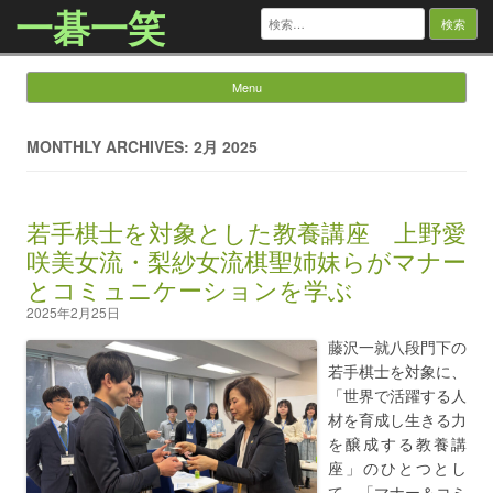
一碁一笑
検
索:
Menu
Skip to content
MONTHLY ARCHIVES: 2月 2025
若手棋士を対象とした教養講座 上野愛
咲美女流・梨紗女流棋聖姉妹らがマナー
とコミュニケーションを学ぶ
2025年2月25日
藤沢一就八段門下の
若手棋士を対象に、
「世界で活躍する人
材を育成し生きる力
を醸成する教養講
座」のひとつとし
て、「マナー＆コミ