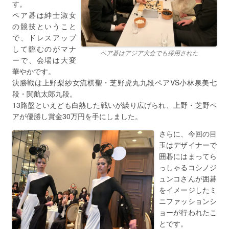
す。
ペア碁は紳士淑女
の競技ということ
で、ドレスアップ
して臨むのがマナ
ペア碁はアジア大会でも採用された
ーで、会場は大変
華やかです。
決勝戦は上野梨紗女流棋聖・芝野虎丸九段ペアVS小林泉美七
段・関航太郎九段。
13路盤といえども白熱した戦いが繰り広げられ、上野・芝野ペ
アが優勝し賞金30万円を手にしました。
さらに、今回の目
玉はデザイナーで
囲碁にはまってら
っしゃるコシノジ
ュンコさんが囲碁
をイメージしたミ
ニファッションシ
ョーが行われたこ
とです。