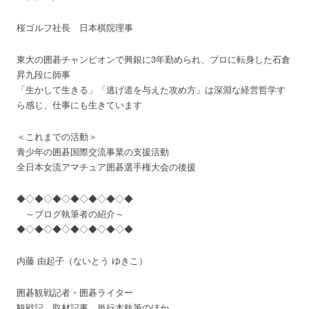
桜ゴルフ社長 日本棋院理事
東大の囲碁チャンピオンで興銀に3年勤められ、プロに転身した石倉
昇九段に師事
「生かして生きる」「逃げ道を与えた攻め方」は深淵な経営哲学す
ら感じ、仕事にも生きています
＜これまでの活動＞
青少年の囲碁国際交流事業の支援活動
全日本女流アマチュア囲碁選手権大会の後援
◆◇◆◇◆◇◆◇◆◇◆◇◆
～ブログ執筆者の紹介～
◆◇◆◇◆◇◆◇◆◇◆◇◆
内藤 由起子（ないとう ゆきこ）
囲碁観戦記者・囲碁ライター
観戦記、取材記事、単行本執筆のほか