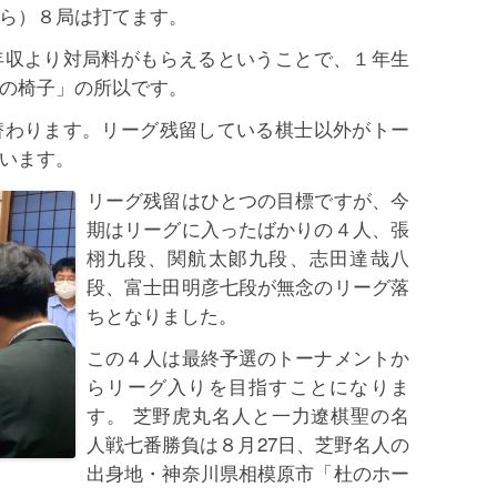
ら）８局は打てます。
年収より対局料がもらえるということで、１年生
の椅子」の所以です。
替わります。リーグ残留している棋士以外がトー
います。
リーグ残留はひとつの目標ですが、今
期はリーグに入ったばかりの４人、張
栩九段、関航太郞九段、志田達哉八
段、富士田明彦七段が無念のリーグ落
ちとなりました。
この４人は最終予選のトーナメントか
らリーグ入りを目指すことになりま
す。 芝野虎丸名人と一力遼棋聖の名
人戦七番勝負は８月27日、芝野名人の
出身地・神奈川県相模原市「杜のホー