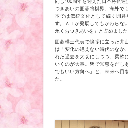
同じ100周年を迎えた日本将棋
つきあいの囲碁将棋界。海外で
本では伝統文化として続く囲碁
す。ＡＩが発展してもかわらな
永くおつきあいを」と占めました
囲碁棋士代表で挨拶に立った井
は「変化の絶えない時代のなか
れた過去を大切にしつつ、柔軟
いくのが大事。皆で知恵をだし
でもいい方向へ」と、未来へ目
た。
・
・
・