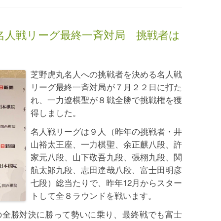
名人戦リーグ最終一斉対局 挑戦者は
芝野虎丸名人への挑戦者を決める名人戦
リーグ最終一斉対局が７月２２日に打た
れ、一力遼棋聖が８戦全勝で挑戦権を獲
得しました。
名人戦リーグは９人（昨年の挑戦者・井
山裕太王座、一力棋聖、余正麒八段、許
家元八段、山下敬吾九段、張栩九段、関
航太郞九段、志田達哉八段、富士田明彦
七段）総当たりで、昨年12月からスター
トして全８ラウンドを戦います。
の全勝対決に勝って勢いに乗り、最終戦でも富士