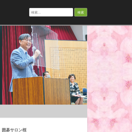
検
索:
囲碁サロン桜