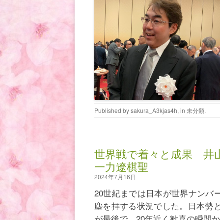
Published by
sakura_A3kjas4h
, in
未分類
.
世界戦で着々と成果 井
一力遼棋聖
2024年7月16日
20世紀までは日本が世界ナンバ
塵を拝する状況でした。日本勢と
が最後で、20年近く歓喜の瞬間