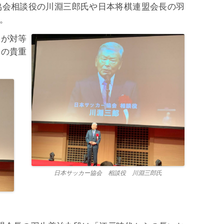
協会相談役の川淵三郎氏や日本将棋連盟会長の羽
。
子が対等
碁の貴重
日本サッカー協会 相談役 川淵三郎氏
・
・