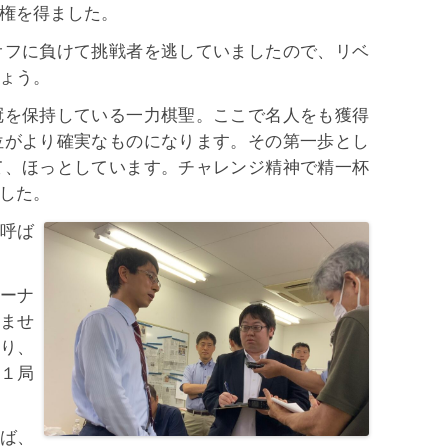
権を得ました。
オフに負けて挑戦者を逃していましたので、リベ
ょう。
冠を保持している一力棋聖。ここで名人をも獲得
位がより確実なものになります。その第一歩とし
て、ほっとしています。チャレンジ精神で精一杯
した。
呼ば
ーナ
ませ
り、
１局
ば、