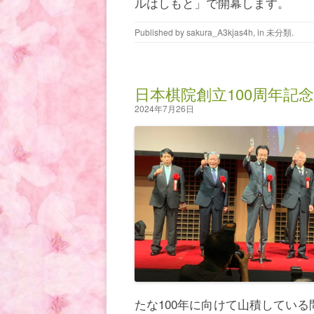
ルはしもと」で開幕します。
Published by
sakura_A3kjas4h
, in
未分類
.
日本棋院創立100周年記
2024年7月26日
たな100年に向けて山積してい