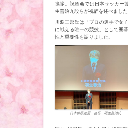
挨拶。祝賀会では日本サッカー
生善治九段らが祝辞を述べました
川淵三郎氏は「プロの選手で女
に戦える唯一の競技」として囲
性と重要性を語りました。
日本将棋連盟 会長 羽生善治氏