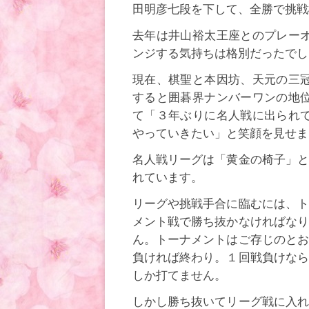
田明彦七段を下して、全勝で挑戦
去年は井山裕太王座とのプレー
ンジする気持ちは格別だったでし
現在、棋聖と本因坊、天元の三
すると囲碁界ナンバーワンの地
て「３年ぶりに名人戦に出られ
やっていきたい」と笑顔を見せま
名人戦リーグは「黄金の椅子」と
れています。
リーグや挑戦手合に臨むには、ト
メント戦で勝ち抜かなければなり
ん。トーナメントはご存じのとお
負ければ終わり。１回戦負けなら
しか打てません。
しかし勝ち抜いてリーグ戦に入れ