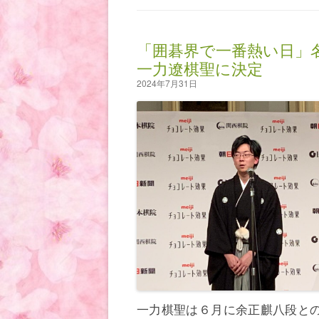
「囲碁界で一番熱い日」
一力遼棋聖に決定
2024年7月31日
一力棋聖は６月に余正麒八段と