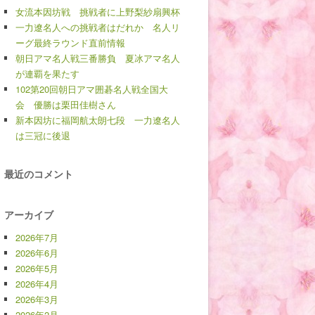
女流本因坊戦 挑戦者に上野梨紗扇興杯
一力遼名人への挑戦者はだれか 名人リ
ーグ最終ラウンド直前情報
朝日アマ名人戦三番勝負 夏冰アマ名人
が連覇を果たす
102第20回朝日アマ囲碁名人戦全国大
会 優勝は栗田佳樹さん
新本因坊に福岡航太朗七段 一力遼名人
は三冠に後退
最近のコメント
アーカイブ
2026年7月
2026年6月
2026年5月
2026年4月
2026年3月
2026年2月