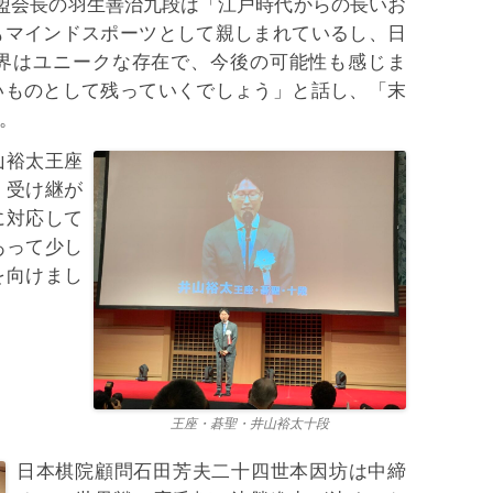
連盟会長の羽生善治九段は「江戸時代からの長いお
もマインドスポーツとして親しまれているし、日
界はユニークな存在で、今後の可能性も感じま
いものとして残っていくでしょう」と話し、「末
。
山裕太王座
、受け継が
に対応して
あって少し
を向けまし
王座・碁聖・井山裕太十段
日本棋院顧問石田芳夫二十四世本因坊は中締