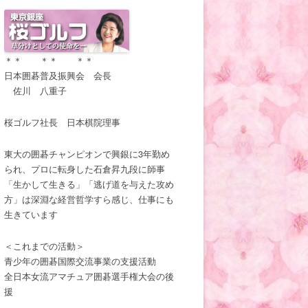
＊＊ ＊＊ ＊＊
日本囲碁普及振興会 会長
佐川 八重子
桜ゴルフ社長 日本棋院理事
東大の囲碁チャンピオンで興銀に3年勤め
られ、プロに転身した石倉昇九段に師事
「生かして生きる」「逃げ道を与えた攻め
方」は深淵な経営哲学すら感じ、仕事にも
生きています
＜これまでの活動＞
青少年の囲碁国際交流事業の支援活動
全日本女流アマチュア囲碁選手権大会の後
援