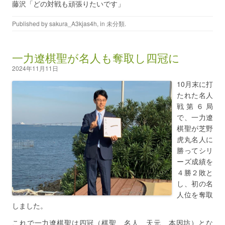
藤沢「どの対戦も頑張りたいです」
Published by
sakura_A3kjas4h
, in
未分類
.
一力遼棋聖が名人も奪取し四冠に
2024年11月11日
10月末に打
たれた名人
戦第６局
で、一力遼
棋聖が芝野
虎丸名人に
勝ってシリ
ーズ成績を
４勝２敗と
し、初の名
人位を奪取
しました。
これで一力遼棋聖は四冠（棋聖、名人、天元、本因坊）とな