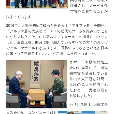
評価され、ノーベル化
学賞を受賞することが
決まっています。
2016年、人類を初めて破った囲碁ＡＩ「アルファ碁」を開発。
「アルファ碁の大成功は、ＡＩの近代化の一歩を踏み出すこと
になりました。そこからアルファフォールドの開発にいたりま
した。過去現在、囲碁に取り組んでいるすべての方々のおかげ
でアルファホールドがあります。囲碁のふるさとといえる日本
に来られて光栄です」とハサビス博士は挨拶されました。
まず、日本棋院の最上
級の対局室にて、国民
栄誉賞を受賞している
井山裕太三冠と対局。
九段の免状を授与され
たあと、一力遼四冠と
対談しました。
ハサビス博士は4歳でチ
ェスを始め、コンピュータは8