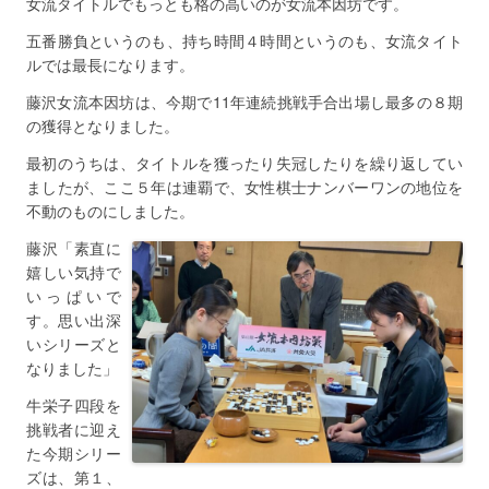
女流タイトルでもっとも格の高いのが女流本因坊です。
五番勝負というのも、持ち時間４時間というのも、女流タイト
ルでは最長になります。
藤沢女流本因坊は、今期で11年連続挑戦手合出場し最多の８期
の獲得となりました。
最初のうちは、タイトルを獲ったり失冠したりを繰り返してい
ましたが、ここ５年は連覇で、女性棋士ナンバーワンの地位を
不動のものにしました。
藤沢「素直に
嬉しい気持で
いっぱいで
す。思い出深
いシリーズと
なりました」
牛栄子四段を
挑戦者に迎え
た今期シリー
ズは、第１、