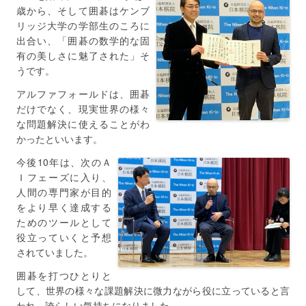
歳から、そして囲碁はケンブ
リッジ大学の学部生のころに
出合い、「囲碁の数学的な固
有の美しさに魅了された」そ
うです。
アルファフォールドは、囲碁
だけでなく、現実世界の様々
な問題解決に使えることがわ
かったといいます。
今後10年は、次のＡ
Ｉフェーズに入り、
人間の専門家が目的
をより早く達成する
ためのツールとして
役立っていくと予想
されていました。
囲碁を打つひとりと
して、世界の様々な課題解決に微力ながら役に立っていると言
われ、誇らしい気持ちになりました。