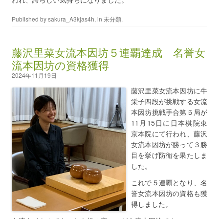
Published by
sakura_A3kjas4h
, in
未分類
.
藤沢里菜女流本因坊５連覇達成 名誉女
流本因坊の資格獲得
2024年11月19日
藤沢里菜女流本因坊に牛
栄子四段が挑戦する女流
本因坊挑戦手合第５局が
11月15日に日本棋院東
京本院にて行われ、藤沢
女流本因坊が勝って３勝
目を挙げ防衛を果たしま
した。
これで５連覇となり、名
誉女流本因坊の資格も獲
得しました。