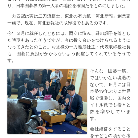
り、日本囲碁界の第一人者の地位を確固たるものにしました。
一力四冠は実は二刀流棋士。東北の有力紙「河北新報」創業家
一族で、現在、河北新報社の取締役でもあるのです。
今年３月に就任したときには、両立に悩み、碁の調子を落とし
た時期もあったそうですが、今は折り合いをつけられるように
なってきたとのこと。お父様の一力雅彦社主・代表取締役社長
も、囲碁に負担がかからないよう配慮してくれているそうで
す。
そんな「囲碁一筋」
ではいかない境遇の
なかで、９月には日
本勢19年ぶりに世界
戦で優勝し、国内タ
イトル戦でも着々と
数を増やしていま
す。
会社経営をすること
を子どもの頃から考