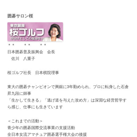
囲碁サロン桜
＊＊ ＊＊ ＊＊
日本囲碁普及振興会 会長
佐川 八重子
桜ゴルフ社長 日本棋院理事
東大の囲碁チャンピオンで興銀に3年勤められ、プロに転身した石倉
昇九段に師事
「生かして生きる」「逃げ道を与えた攻め方」は深淵な経営哲学す
ら感じ、仕事にも生きています
＜これまでの活動＞
青少年の囲碁国際交流事業の支援活動
全日本女流アマチュア囲碁選手権大会の後援