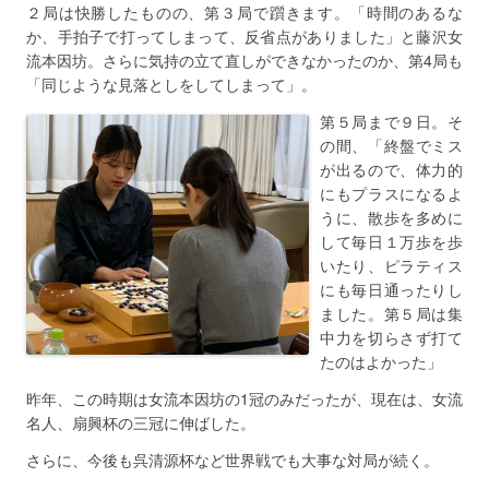
２局は快勝したものの、第３局で躓きます。「時間のあるな
か、手拍子で打ってしまって、反省点がありました」と藤沢女
流本因坊。さらに気持の立て直しができなかったのか、第4局も
「同じような見落としをしてしまって」。
第５局まで９日。そ
の間、「終盤でミス
が出るので、体力的
にもプラスになるよ
うに、散歩を多めに
して毎日１万歩を歩
いたり、ピラティス
にも毎日通ったりし
ました。第５局は集
中力を切らさず打て
たのはよかった」
昨年、この時期は女流本因坊の1冠のみだったが、現在は、女流
名人、扇興杯の三冠に伸ばした。
さらに、今後も呉清源杯など世界戦でも大事な対局が続く。