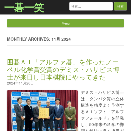
一碁一笑
検
索:
Menu
Skip to content
MONTHLY ARCHIVES: 11月 2024
囲碁ＡＩ「アルファ碁」を作ったノー
ベル化学賞受賞のデミス・ハサビス博
士が来日し日本棋院にやってきた
2024年11月26日
デミス・ハサビス博士
は、タンパク質の立体
構造を精度よく予測す
るＡＩソフト「アルフ
ァフォールド」を開発
し、50年来の科学の難
問を解決に導く成果が