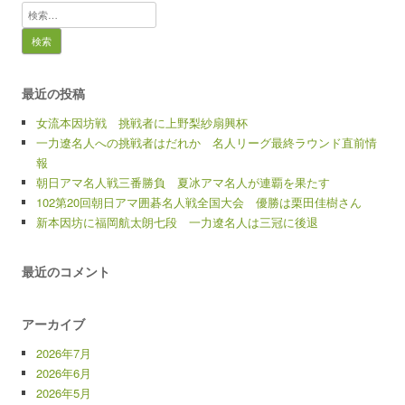
検
索:
最近の投稿
女流本因坊戦 挑戦者に上野梨紗扇興杯
一力遼名人への挑戦者はだれか 名人リーグ最終ラウンド直前情
報
朝日アマ名人戦三番勝負 夏冰アマ名人が連覇を果たす
102第20回朝日アマ囲碁名人戦全国大会 優勝は栗田佳樹さん
新本因坊に福岡航太朗七段 一力遼名人は三冠に後退
最近のコメント
アーカイブ
2026年7月
2026年6月
2026年5月