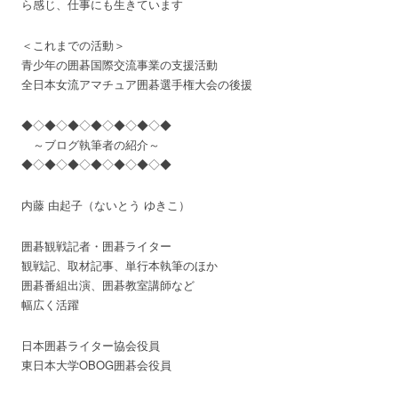
ら感じ、仕事にも生きています
＜これまでの活動＞
青少年の囲碁国際交流事業の支援活動
全日本女流アマチュア囲碁選手権大会の後援
◆◇◆◇◆◇◆◇◆◇◆◇◆
～ブログ執筆者の紹介～
◆◇◆◇◆◇◆◇◆◇◆◇◆
内藤 由起子（ないとう ゆきこ）
囲碁観戦記者・囲碁ライター
観戦記、取材記事、単行本執筆のほか
囲碁番組出演、囲碁教室講師など
幅広く活躍
日本囲碁ライター協会役員
東日本大学OBOG囲碁会役員