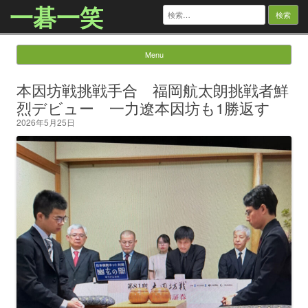
一碁一笑
検
索:
Menu
Skip to content
本因坊戦挑戦手合 福岡航太朗挑戦者鮮
烈デビュー 一力遼本因坊も1勝返す
2026年5月25日