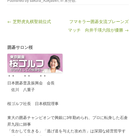
Published by
sakura_A3kjas4h
, in
未分類
.
Post navigation
← 芝野虎丸棋聖就位式
フマキラー囲碁女流ブレーンズ
マッチ 向井千瑛六段が優勝 →
囲碁サロン桜
＊＊ ＊＊ ＊＊
日本囲碁普及振興会 会長
佐川 八重子
桜ゴルフ社長 日本棋院理事
東大の囲碁チャンピオンで興銀に3年勤められ、プロに転身した石倉
昇九段に師事
「生かして生きる」「逃げ道を与えた攻め方」は深淵な経営哲学す