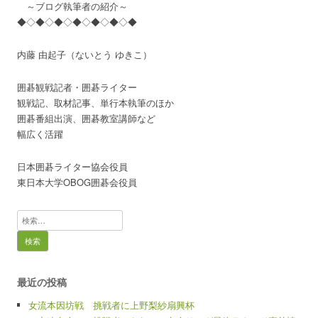
～ブログ執筆者の紹介～
◆◇◆◇◆◇◆◇◆◇◆◇◆
内藤 由起子（ないとう ゆきこ）
囲碁観戦記者・囲碁ライター
観戦記、取材記事、単行本執筆のほか
囲碁番組出演、囲碁教室講師など
幅広く活躍
日本囲碁ライター協会役員
東日本大学OBOG囲碁会役員
検
索:
最近の投稿
女流本因坊戦 挑戦者に上野梨紗扇興杯