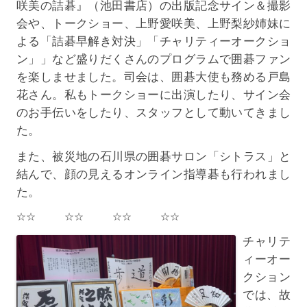
咲美の詰碁』（池田書店）の出版記念サイン＆撮影
会や、トークショー、上野愛咲美、上野梨紗姉妹に
よる「詰碁早解き対決」「チャリティーオークショ
ン」」など盛りだくさんのプログラムで囲碁ファン
を楽しませました。司会は、囲碁大使も務める戸島
花さん。私もトークショーに出演したり、サイン会
のお手伝いをしたり、スタッフとして動いてきまし
た。
また、被災地の石川県の囲碁サロン「シトラス」と
結んで、顔の見えるオンライン指導碁も行われまし
た。
☆☆ ☆☆ ☆☆ ☆☆
チャリテ
ィーオー
クション
では、故