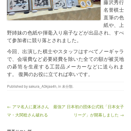
藤沢秀行
名誉棋士
直筆の色
紙や、上
野姉妹の色紙や揮毫入り扇子などが出品され、すべ
て参加者に競り落とされました。
今回、出演した棋士やスタッフはすべてノーギャラ
で、会場費など必要経費を除いた全ての額が被災地
の碁笥を生産する工芸品メーカーなどに送られま
す。 復興のお役に立てれば幸いです。
Published by
sakura_A3kjas4h
, in
未分類
.
Post navigation
← アマ名人に夏冰さん 最強ア
日本初の団体公式戦「日本女子
マ・大関稔さん破れる
リーグ」が開幕しました →