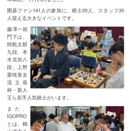
囲碁ファン141人の参加に、棋士20人、スタッフ30
人迎える大きなイベントです。
藤澤一就
門下は、
関航太郞
九段、本
木克弥八
段、上野
愛咲美女
流立葵
杯・新人
王ら若手人気棋士がいます。
また、
IGOPRO
とは、鶴