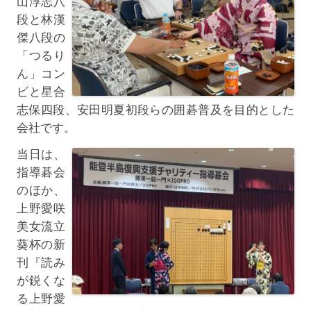
山淳志八
段と林漢
傑八段の
「つるり
ん」コン
ビと星合
志保四段、安田明夏初段らの囲碁普及を目的とした
会社です。
当日は、
指導碁会
のほか、
上野愛咲
美女流立
葵杯の新
刊『読み
が鋭くな
る上野愛