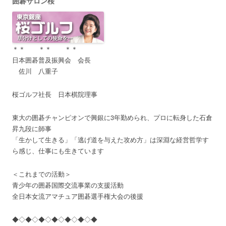
囲碁サロン桜
＊＊ ＊＊ ＊＊
日本囲碁普及振興会 会長
佐川 八重子
桜ゴルフ社長 日本棋院理事
東大の囲碁チャンピオンで興銀に3年勤められ、プロに転身した石倉
昇九段に師事
「生かして生きる」「逃げ道を与えた攻め方」は深淵な経営哲学す
ら感じ、仕事にも生きています
＜これまでの活動＞
青少年の囲碁国際交流事業の支援活動
全日本女流アマチュア囲碁選手権大会の後援
◆◇◆◇◆◇◆◇◆◇◆◇◆