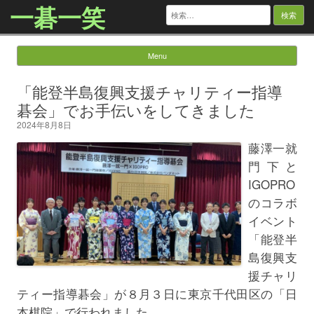
一碁一笑
検
索:
Menu
Skip to content
「能登半島復興支援チャリティー指導
碁会」でお手伝いをしてきました
2024年8月8日
藤澤一就
門下と
IGOPRO
のコラボ
イベント
「能登半
島復興支
援チャリ
ティー指導碁会」が８月３日に東京千代田区の「日
本棋院」で行われました。